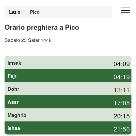
Lazio
Pico
Orario preghiera a Pico
Sabato 23 Safar 1448
04:09
Imsak
04:19
Fajr
13:11
Dohr
17:05
Assr
20:15
Maghrib
21:56
Ishaa