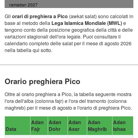
ramadan 2027
Gli
orari di preghiera a Pico
(awkat salat) sono calcolati in
base al metodo della
Lega Islamica Mondiale (MWL)
e
tengono conto della posizione geografica della città e delle
variazioni stagionali dell'ora legale. Puoi consultare il
calendario completo delle salat per il mese di agosto 2026
nella tabella qui sotto.
Orario preghiera Pico
Oltre al orario preghiera a Pico, la tabella seguente mostra
l'ora dell'alba (colonna fajr) e l'ora del tramonto (colonna
maghreb) per il mese di agosto e l'orario di preghiera Pico.
Adan
Adan
Adan
Adan
Adan
Data
Fajr
Dohr
Assr
Maghrib
Ishaa