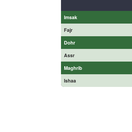
Imsak
Fajr
Dohr
Assr
Maghrib
Ishaa