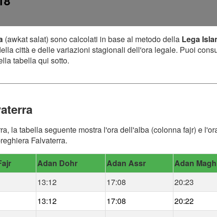
18
a
(awkat salat) sono calcolati in base al metodo della
Lega Isl
lla città e delle variazioni stagionali dell'ora legale. Puoi cons
lla tabella qui sotto.
aterra
rra, la tabella seguente mostra l'ora dell'alba (colonna fajr) e l
preghiera Falvaterra.
ajr
Adan Dohr
Adan Assr
Adan Magh
13:12
17:08
20:23
13:12
17:08
20:22