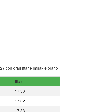
027
con orari iftar e imsak e orario
Iftar
17:30
17:32
17:33