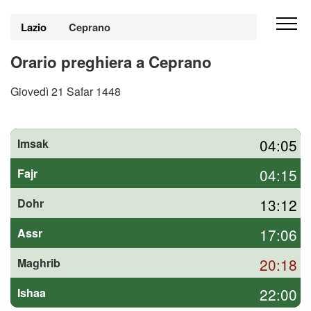
Lazio
Ceprano
Orario preghiera a Ceprano
Giovedì 21 Safar 1448
04:05
Imsak
04:15
Fajr
13:12
Dohr
17:06
Assr
20:18
Maghrib
22:00
Ishaa