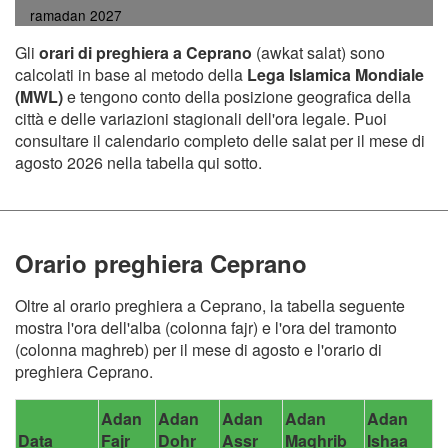
ramadan 2027
Gli
orari di preghiera a Ceprano
(awkat salat) sono
calcolati in base al metodo della
Lega Islamica Mondiale
(MWL)
e tengono conto della posizione geografica della
città e delle variazioni stagionali dell'ora legale. Puoi
consultare il calendario completo delle salat per il mese di
agosto 2026 nella tabella qui sotto.
Orario preghiera Ceprano
Oltre al orario preghiera a Ceprano, la tabella seguente
mostra l'ora dell'alba (colonna fajr) e l'ora del tramonto
(colonna maghreb) per il mese di agosto e l'orario di
preghiera Ceprano.
Adan
Adan
Adan
Adan
Adan
Data
Fajr
Dohr
Assr
Maghrib
Ishaa