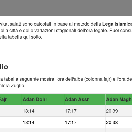
kat salat) sono calcolati in base al metodo della
Lega Islamic
lla città e delle variazioni stagionali dell'ora legale. Puoi cons
lla tabella qui sotto.
lio
 la tabella seguente mostra l'ora dell'alba (colonna fajr) e l'ora
hiera Zuglio.
ajr
Adan Dohr
Adan Assr
Adan Magh
13:14
17:17
20:39
13:14
17:17
20:38