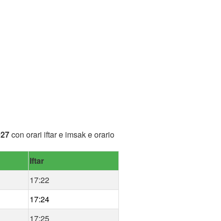
027
con orari iftar e imsak e orario
Iftar
17:22
17:24
17:25