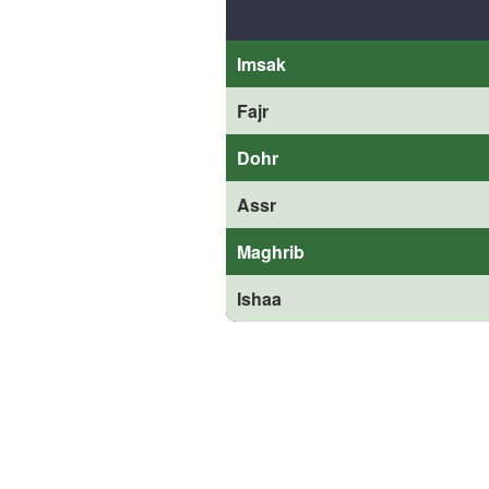
Imsak
Fajr
Dohr
Assr
Maghrib
Ishaa