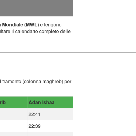
a Mondiale (MWL)
e tengono
ultare il calendario completo delle
 del tramonto (colonna maghreb) per
rib
Adan Ishaa
22:41
22:39