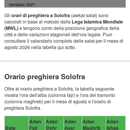
ramadan 2027
Gli
orari di preghiera a Solofra
(awkat salat) sono
calcolati in base al metodo della
Lega Islamica Mondiale
(MWL)
e tengono conto della posizione geografica della
città e delle variazioni stagionali dell'ora legale. Puoi
consultare il calendario completo delle salat per il mese di
agosto 2026 nella tabella qui sotto.
Orario preghiera Solofra
Oltre al orario preghiera a Solofra, la tabella seguente
mostra l'ora dell'alba (colonna fajr) e l'ora del tramonto
(colonna maghreb) per il mese di agosto e l'orario di
preghiera Solofra.
Adan
Adan
Adan
Adan
Adan
Data
Fajr
Dohr
Assr
Maghrib
Ishaa