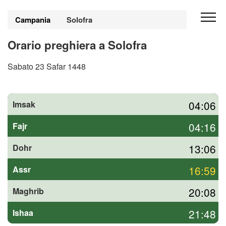
Campania
Solofra
Orario preghiera a Solofra
Sabato 23 Safar 1448
04:06
Imsak
04:16
Fajr
13:06
Dohr
16:59
Assr
20:08
Maghrib
21:48
Ishaa