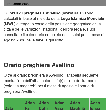
ramadan 2027
Gli
orari di preghiera a Avellino
(awkat salat) sono
calcolati in base al metodo della
Lega Islamica Mondiale
(MWL)
e tengono conto della posizione geografica della
città e delle variazioni stagionali dell'ora legale. Puoi
consultare il calendario completo delle salat per il mese di
agosto 2026 nella tabella qui sotto.
Orario preghiera Avellino
Oltre al orario preghiera a Avellino, la tabella seguente
mostra l'ora dell'alba (colonna fajr) e l'ora del tramonto
(colonna maghreb) per il mese di agosto e l'orario di
preghiera Avellino.
Adan
Adan
Adan
Adan
Adan
Data
Fajr
Dohr
Assr
Maghrib
Ishaa