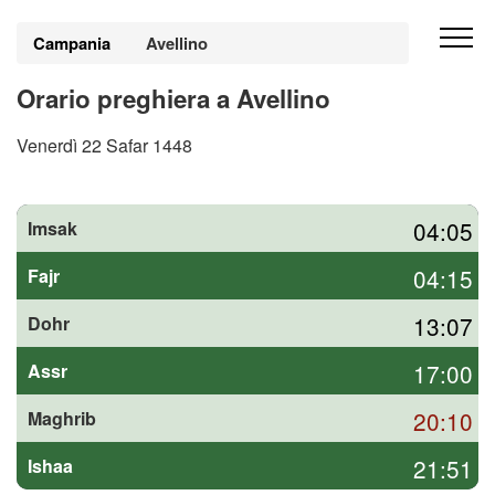
Campania
Avellino
Orario preghiera a Avellino
Venerdì 22 Safar 1448
04:05
Imsak
04:15
Fajr
13:07
Dohr
17:00
Assr
20:10
Maghrib
21:51
Ishaa