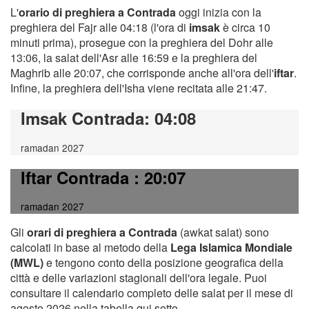
L'
orario di preghiera a Contrada
oggi inizia con la
preghiera del Fajr alle 04:18 (l'ora di
imsak
è circa 10
minuti prima), prosegue con la preghiera del Dohr alle
13:06, la salat dell'Asr alle 16:59 e la preghiera del
Maghrib alle 20:07, che corrisponde anche all'ora dell'
iftar
.
Infine, la preghiera dell'Isha viene recitata alle 21:47.
Imsak Contrada
: 04:08
ramadan 2027
Iftar Contrada
: 20:07
ramadan 2027
Gli
orari di preghiera a Contrada
(awkat salat) sono
calcolati in base al metodo della
Lega Islamica Mondiale
(MWL)
e tengono conto della posizione geografica della
città e delle variazioni stagionali dell'ora legale. Puoi
consultare il calendario completo delle salat per il mese di
agosto 2026 nella tabella qui sotto.