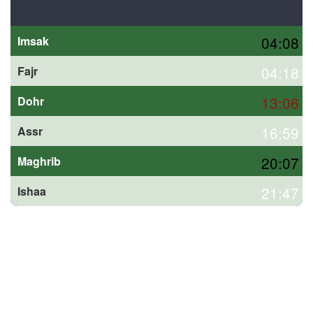
04:08
Imsak
04:18
Fajr
13:06
Dohr
16:59
Assr
20:07
Maghrib
21:47
Ishaa