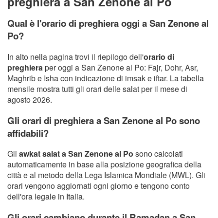
preghiera a San Zenone al Po
Qual è l'orario di preghiera oggi a San Zenone al
Po?
In alto nella pagina trovi il riepilogo dell'
orario di
preghiera
per oggi a San Zenone al Po: Fajr, Dohr, Asr,
Maghrib e Isha con indicazione di imsak e iftar. La tabella
mensile mostra tutti gli orari delle salat per il mese di
agosto 2026.
Gli orari di preghiera a San Zenone al Po sono
affidabili?
Gli
awkat salat a San Zenone al Po
sono calcolati
automaticamente in base alla posizione geografica della
città e al metodo della Lega Islamica Mondiale (MWL). Gli
orari vengono aggiornati ogni giorno e tengono conto
dell'ora legale in Italia.
Gli orari cambiano durante il Ramadan a San