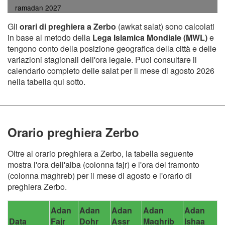
ramadan 2027
Gli
orari di preghiera a Zerbo
(awkat salat) sono calcolati
in base al metodo della
Lega Islamica Mondiale (MWL)
e
tengono conto della posizione geografica della città e delle
variazioni stagionali dell'ora legale. Puoi consultare il
calendario completo delle salat per il mese di agosto 2026
nella tabella qui sotto.
Orario preghiera Zerbo
Oltre al orario preghiera a Zerbo, la tabella seguente
mostra l'ora dell'alba (colonna fajr) e l'ora del tramonto
(colonna maghreb) per il mese di agosto e l'orario di
preghiera Zerbo.
Adan
Adan
Adan
Adan
Adan
Data
Fajr
Dohr
Assr
Maghrib
Ishaa