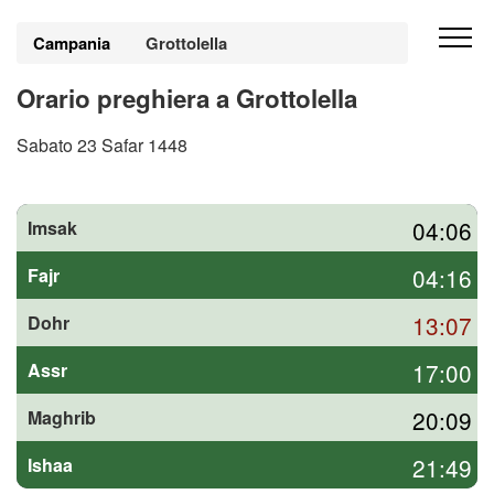
Campania
Grottolella
Orario preghiera a Grottolella
Sabato 23 Safar 1448
04:06
Imsak
04:16
Fajr
13:07
Dohr
17:00
Assr
20:09
Maghrib
21:49
Ishaa