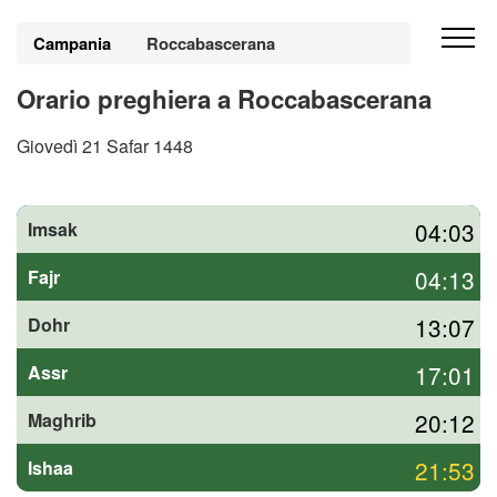
Campania
Roccabascerana
Orario preghiera a Roccabascerana
Giovedì 21 Safar 1448
04:03
Imsak
04:13
Fajr
13:07
Dohr
17:01
Assr
20:12
Maghrib
21:53
Ishaa