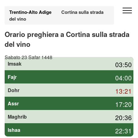
Trentino-Alto Adige
Cortina sulla strada
del vino
Orario preghiera a Cortina sulla strada
del vino
Sabato 23 Safar 1448
03:50
Imsak
04:00
Fajr
13:21
Dohr
17:20
Assr
20:36
Maghrib
22:31
Ishaa