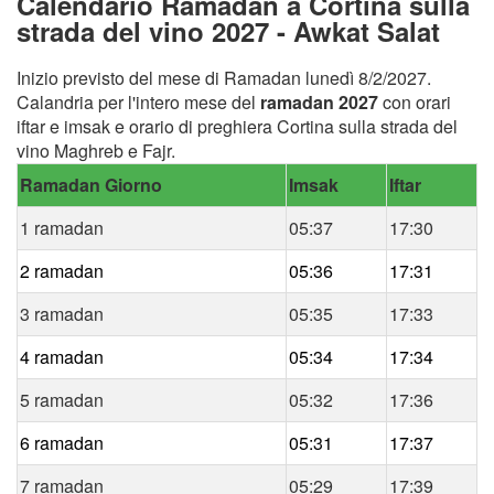
Calendario Ramadan a Cortina sulla
strada del vino 2027 - Awkat Salat
Inizio previsto del mese di Ramadan lunedì 8/2/2027.
Calandria per l'intero mese del
ramadan 2027
con orari
iftar e imsak e orario di preghiera Cortina sulla strada del
vino Maghreb e Fajr.
Ramadan Giorno
Imsak
Iftar
1 ramadan
05:37
17:30
2 ramadan
05:36
17:31
3 ramadan
05:35
17:33
4 ramadan
05:34
17:34
5 ramadan
05:32
17:36
6 ramadan
05:31
17:37
7 ramadan
05:29
17:39