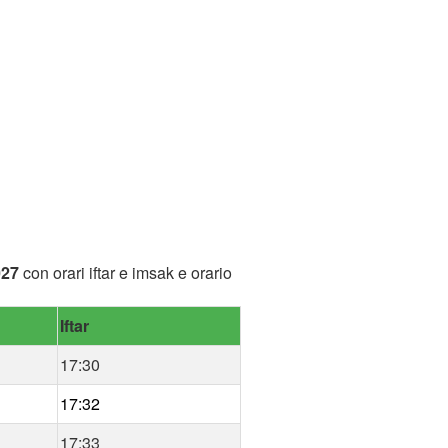
027
con orari iftar e imsak e orario
Iftar
17:30
17:32
17:33