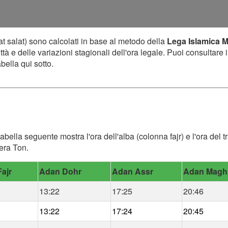
t salat) sono calcolati in base al metodo della
Lega Islamica 
ttà e delle variazioni stagionali dell'ora legale. Puoi consultare 
bella qui sotto.
 tabella seguente mostra l'ora dell'alba (colonna fajr) e l'ora del
iera Ton.
ajr
Adan Dohr
Adan Assr
Adan Magh
13:22
17:25
20:46
13:22
17:24
20:45