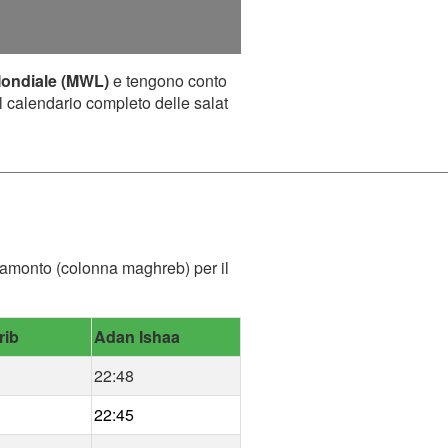
Mondiale (MWL)
e tengono conto
il calendario completo delle salat
 tramonto (colonna maghreb) per il
rib
Adan Ishaa
22:48
22:45