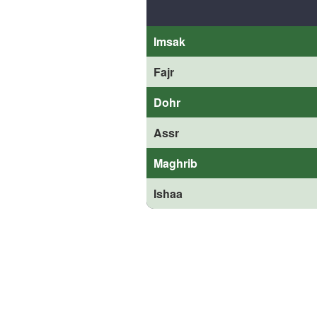
Imsak
Fajr
Dohr
Assr
Maghrib
Ishaa