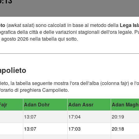
0:13
eto
(awkat salat) sono calcolati in base al metodo della
Lega Is
afica della città e delle variazioni stagionali dell'ora legale. P
 agosto 2026 nella tabella qui sotto.
mpolieto
eto, la tabella seguente mostra l'ora dell'alba (colonna fajr) e l
'orario di preghiera Campolieto.
ajr
Adan Dohr
Adan Assr
Adan Magh
13:07
17:04
20:19
13:07
17:03
20:18