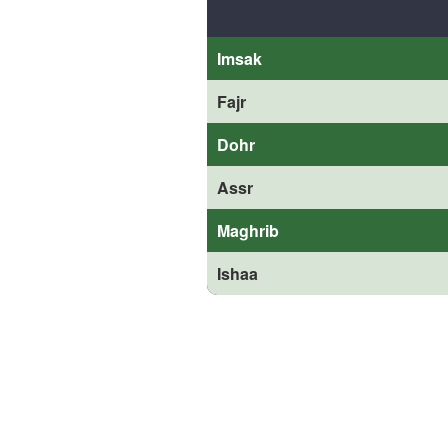
Imsak
Fajr
Dohr
Assr
Maghrib
Ishaa