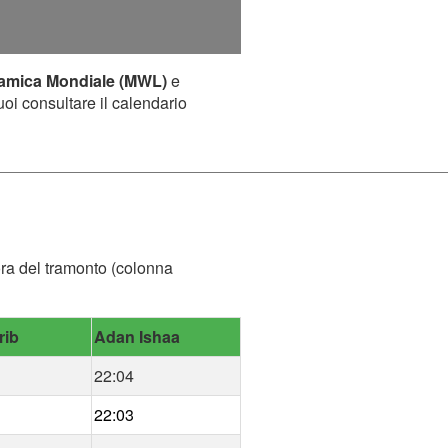
lamica Mondiale (MWL)
e
uoi consultare il calendario
'ora del tramonto (colonna
rib
Adan Ishaa
22:04
22:03