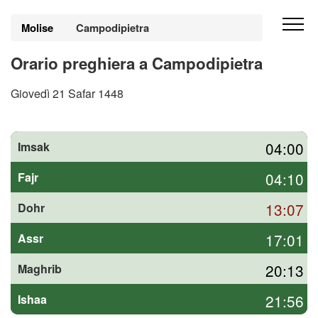
Molise
Campodipietra
Orario preghiera a Campodipietra
Giovedì 21 Safar 1448
04:00
Imsak
04:10
Fajr
13:07
Dohr
17:01
Assr
20:13
Maghrib
21:56
Ishaa