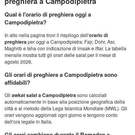
preghiera a Campodipietra
Qual è l'orario di preghiera oggi a
Campodipietra?
In alto nella pagina trovi il riepilogo dell'
orario di
preghiera
per oggi a Campodipietra: Fajr, Dohr, Asr,
Maghrib e Isha con indicazione di imsak e iftar. La tabella
mensile mostra tutti gli orari delle salat per il mese di
agosto 2026.
Gli orari di preghiera a Campodipietra sono
affidabili?
Gli
awkat salat a Campodipietra
sono calcolati
automaticamente in base alla posizione geografica della
città e al metodo della Lega Islamica Mondiale (MWL). Gli
orari vengono aggiornati ogni giorno e tengono conto
dell'ora legale in Italia.
Gli orari cambiano durante il Ramadan a