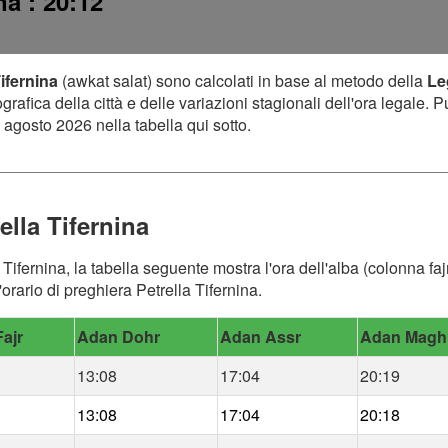
ina
: 20:12
Tifernina
(awkat salat) sono calcolati in base al metodo della
Le
afica della città e delle variazioni stagionali dell'ora legale. P
 agosto 2026 nella tabella qui sotto.
ella Tifernina
 Tifernina, la tabella seguente mostra l'ora dell'alba (colonna faj
orario di preghiera Petrella Tifernina.
ajr
Adan Dohr
Adan Assr
Adan Magh
13:08
17:04
20:19
13:08
17:04
20:18