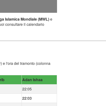
ga Islamica Mondiale (MWL)
e
uoi consultare il calendario
r) e l'ora del tramonto (colonna
rib
Adan Ishaa
22:05
22:03