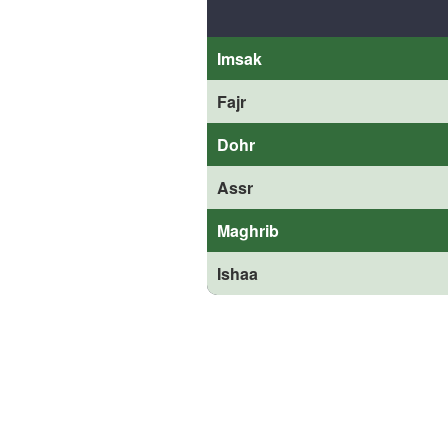
Imsak
Fajr
Dohr
Assr
Maghrib
Ishaa