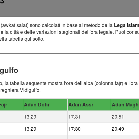
43
(awkat salat) sono calcolati in base al metodo della
Lega Isla
lla città e delle variazioni stagionali dell'ora legale. Puoi cons
lla tabella qui sotto.
igulfo
fo, la tabella seguente mostra l'ora dell'alba (colonna fajr) e l'
preghiera Vidigulfo.
ajr
Adan Dohr
Adan Assr
Adan Magh
13:29
17:31
20:51
13:29
17:30
20:49