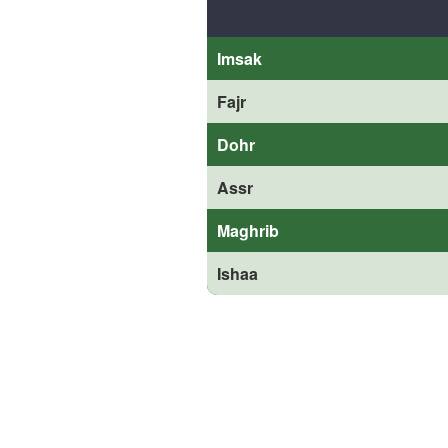
Imsak
Fajr
Dohr
Assr
Maghrib
Ishaa