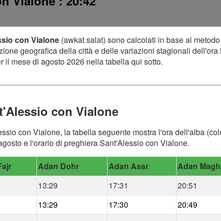
con Vialone
: 20:42
essio con Vialone
(awkat salat) sono calcolati in base al metodo
one geografica della città e delle variazioni stagionali dell'ora 
 il mese di agosto 2026 nella tabella qui sotto.
t'Alessio con Vialone
essio con Vialone, la tabella seguente mostra l'ora dell'alba (col
gosto e l'orario di preghiera Sant'Alessio con Vialone.
ajr
Adan Dohr
Adan Assr
Adan Magh
13:29
17:31
20:51
13:29
17:30
20:49