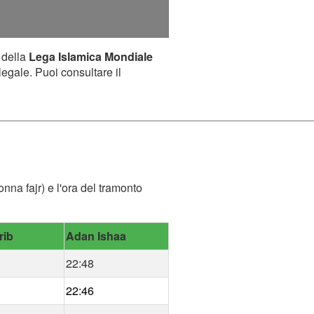
 della
Lega Islamica Mondiale
legale. Puoi consultare il
onna fajr) e l'ora del tramonto
rib
Adan Ishaa
22:48
22:46