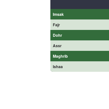
Imsak
Fajr
Dohr
Assr
Maghrib
Ishaa