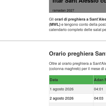
Iftar Sant'Alessio 
ramadan 2027
Gli
orari di preghiera a Sant'Al
(MWL)
e tengono conto della posizi
calendario completo delle salat per
Orario preghiera San
Oltre al orario preghiera a Sant'Al
(colonna maghreb) per il mese di a
Data
Adan F
1 agosto 2026
04:01
2 agosto 2026
04:03