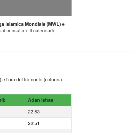
ga Islamica Mondiale (MWL)
e
uoi consultare il calendario
) e l'ora del tramonto (colonna
rib
Adan Ishaa
22:53
22:51