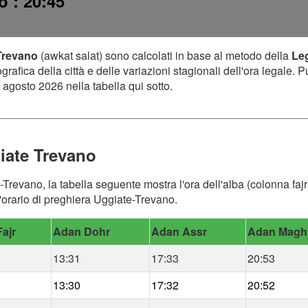
no
: 20:45
 Trevano
(awkat salat) sono calcolati in base al metodo della
Le
afica della città e delle variazioni stagionali dell'ora legale. P
 agosto 2026 nella tabella qui sotto.
iate Trevano
-Trevano, la tabella seguente mostra l'ora dell'alba (colonna fajr
'orario di preghiera Uggiate-Trevano.
ajr
Adan Dohr
Adan Assr
Adan Magh
13:31
17:33
20:53
13:30
17:32
20:52