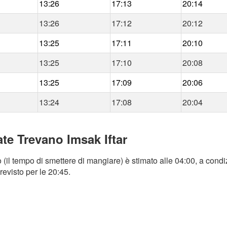
13:26
17:13
20:14
13:26
17:12
20:12
13:25
17:11
20:10
13:25
17:10
20:08
13:25
17:09
20:06
13:24
17:08
20:04
te Trevano Imsak Iftar
il tempo di smettere di mangiare) è stimato alle 04:00, a condiz
revisto per le 20:45.