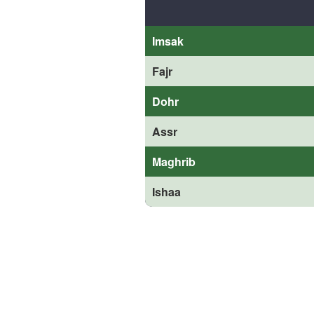
Imsak
Fajr
Dohr
Assr
Maghrib
Ishaa