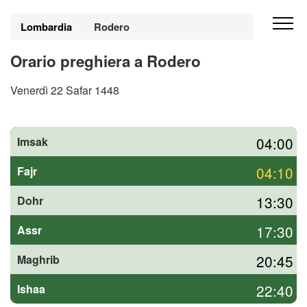
Lombardia
Rodero
Orario preghiera a Rodero
Venerdì 22 Safar 1448
04:00
Imsak
04:10
Fajr
13:30
Dohr
17:30
Assr
20:45
Maghrib
22:40
Ishaa