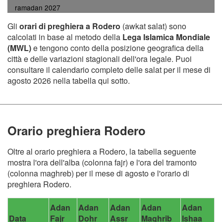
ramadan 2027
Gli
orari di preghiera a Rodero
(awkat salat) sono
calcolati in base al metodo della
Lega Islamica Mondiale
(MWL)
e tengono conto della posizione geografica della
città e delle variazioni stagionali dell'ora legale. Puoi
consultare il calendario completo delle salat per il mese di
agosto 2026 nella tabella qui sotto.
Orario preghiera Rodero
Oltre al orario preghiera a Rodero, la tabella seguente
mostra l'ora dell'alba (colonna fajr) e l'ora del tramonto
(colonna maghreb) per il mese di agosto e l'orario di
preghiera Rodero.
Adan
Adan
Adan
Adan
Adan
Data
Fajr
Dohr
Assr
Maghrib
Ishaa