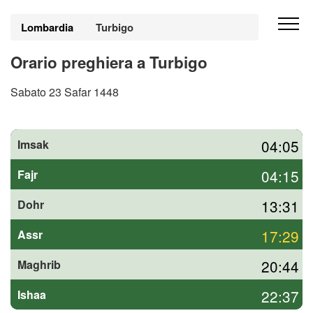
Lombardia
Turbigo
Orario preghiera a Turbigo
Sabato 23 Safar 1448
04:05
Imsak
04:15
Fajr
13:31
Dohr
17:29
Assr
20:44
Maghrib
22:37
Ishaa