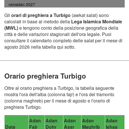
ramadan 2027
Gli
orari di preghiera a Turbigo
(awkat salat) sono
calcolati in base al metodo della
Lega Islamica Mondiale
(MWL)
e tengono conto della posizione geografica della
città e delle variazioni stagionali dell'ora legale. Puoi
consultare il calendario completo delle salat per il mese di
agosto 2026 nella tabella qui sotto.
Orario preghiera Turbigo
Oltre al orario preghiera a Turbigo, la tabella seguente
mostra l'ora dell'alba (colonna fajr) e l'ora del tramonto
(colonna maghreb) per il mese di agosto e l'orario di
preghiera Turbigo.
Adan
Adan
Adan
Adan
Adan
Data
Fajr
Dohr
Assr
Maghrib
Ishaa