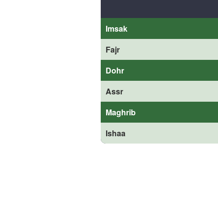
Imsak
Fajr
Dohr
Assr
Maghrib
Ishaa