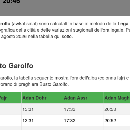
: 20:46
rolfo
(awkat salat) sono calcolati in base al metodo della
Lega 
afica della città e delle variazioni stagionali dell'ora legale. P
 agosto 2026 nella tabella qui sotto.
to Garolfo
arolfo, la tabella seguente mostra l'ora dell'alba (colonna fajr) e
'orario di preghiera Busto Garolfo.
ajr
Adan Dohr
Adan Assr
Adan Magh
13:31
17:33
20:53
13:31
17:32
20:52