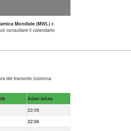
lamica Mondiale (MWL)
e
uoi consultare il calendario
'ora del tramonto (colonna
rib
Adan Ishaa
22:08
22:06