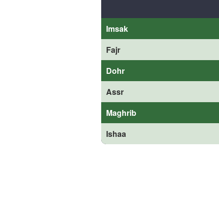
Imsak
Fajr
Dohr
Assr
Maghrib
Ishaa