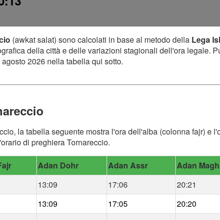
20:13
cio
(awkat salat) sono calcolati in base al metodo della
Lega Is
afica della città e delle variazioni stagionali dell'ora legale. P
 agosto 2026 nella tabella qui sotto.
nareccio
ccio, la tabella seguente mostra l'ora dell'alba (colonna fajr) e l
'orario di preghiera Tornareccio.
ajr
Adan Dohr
Adan Assr
Adan Magh
13:09
17:06
20:21
13:09
17:05
20:20