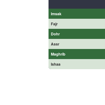
Imsak
Fajr
Dohr
Assr
Maghrib
Ishaa