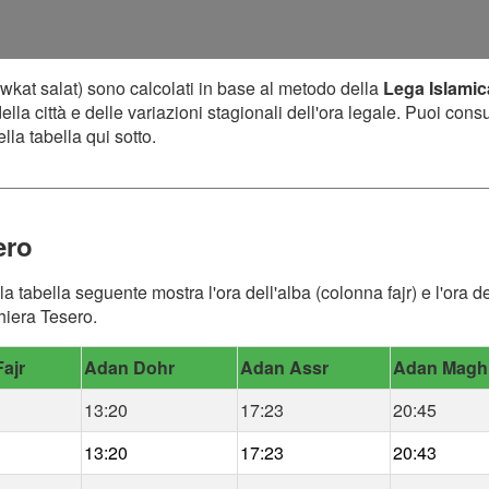
wkat salat) sono calcolati in base al metodo della
Lega Islami
lla città e delle variazioni stagionali dell'ora legale. Puoi cons
lla tabella qui sotto.
ero
 la tabella seguente mostra l'ora dell'alba (colonna fajr) e l'ora
ghiera Tesero.
ajr
Adan Dohr
Adan Assr
Adan Magh
13:20
17:23
20:45
13:20
17:23
20:43