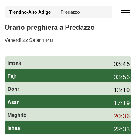
Trentino-Alto Adige
Predazzo
Orario preghiera a Predazzo
Venerdì 22 Safar 1448
03:46
Imsak
03:56
Fajr
13:19
Dohr
17:19
Assr
20:36
Maghrib
22:33
Ishaa