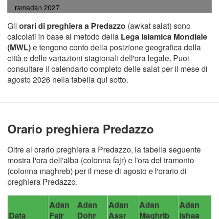
ramadan 2027
Gli
orari di preghiera a Predazzo
(awkat salat) sono
calcolati in base al metodo della
Lega Islamica Mondiale
(MWL)
e tengono conto della posizione geografica della
città e delle variazioni stagionali dell'ora legale. Puoi
consultare il calendario completo delle salat per il mese di
agosto 2026 nella tabella qui sotto.
Orario preghiera Predazzo
Oltre al orario preghiera a Predazzo, la tabella seguente
mostra l'ora dell'alba (colonna fajr) e l'ora del tramonto
(colonna maghreb) per il mese di agosto e l'orario di
preghiera Predazzo.
Adan
Adan
Adan
Adan
Adan
Data
Fajr
Dohr
Assr
Maghrib
Ishaa