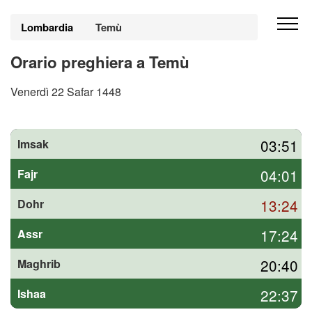
Lombardia
Temù
Orario preghiera a Temù
Venerdì 22 Safar 1448
03:51
Imsak
04:01
Fajr
13:24
Dohr
17:24
Assr
20:40
Maghrib
22:37
Ishaa