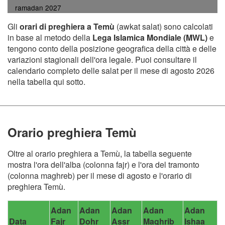
ramadan 2027
Gli
orari di preghiera a Temù
(awkat salat) sono calcolati
in base al metodo della
Lega Islamica Mondiale (MWL)
e
tengono conto della posizione geografica della città e delle
variazioni stagionali dell'ora legale. Puoi consultare il
calendario completo delle salat per il mese di agosto 2026
nella tabella qui sotto.
Orario preghiera Temù
Oltre al orario preghiera a Temù, la tabella seguente
mostra l'ora dell'alba (colonna fajr) e l'ora del tramonto
(colonna maghreb) per il mese di agosto e l'orario di
preghiera Temù.
Adan
Adan
Adan
Adan
Adan
Data
Fajr
Dohr
Assr
Maghrib
Ishaa