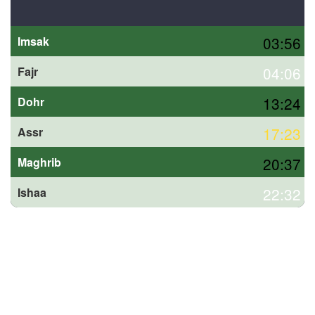
03:56
Imsak
04:06
Fajr
13:24
Dohr
17:23
Assr
20:37
Maghrib
22:32
Ishaa