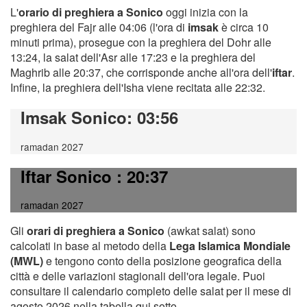
L'
orario di preghiera a Sonico
oggi inizia con la
preghiera del Fajr alle 04:06 (l'ora di
imsak
è circa 10
minuti prima), prosegue con la preghiera del Dohr alle
13:24, la salat dell'Asr alle 17:23 e la preghiera del
Maghrib alle 20:37, che corrisponde anche all'ora dell'
iftar
.
Infine, la preghiera dell'Isha viene recitata alle 22:32.
Imsak Sonico
: 03:56
ramadan 2027
Iftar Sonico
: 20:37
ramadan 2027
Gli
orari di preghiera a Sonico
(awkat salat) sono
calcolati in base al metodo della
Lega Islamica Mondiale
(MWL)
e tengono conto della posizione geografica della
città e delle variazioni stagionali dell'ora legale. Puoi
consultare il calendario completo delle salat per il mese di
agosto 2026 nella tabella qui sotto.