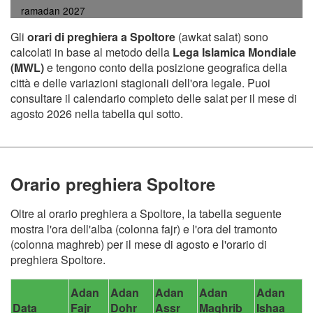
ramadan 2027
Gli
orari di preghiera a Spoltore
(awkat salat) sono
calcolati in base al metodo della
Lega Islamica Mondiale
(MWL)
e tengono conto della posizione geografica della
città e delle variazioni stagionali dell'ora legale. Puoi
consultare il calendario completo delle salat per il mese di
agosto 2026 nella tabella qui sotto.
Orario preghiera Spoltore
Oltre al orario preghiera a Spoltore, la tabella seguente
mostra l'ora dell'alba (colonna fajr) e l'ora del tramonto
(colonna maghreb) per il mese di agosto e l'orario di
preghiera Spoltore.
Adan
Adan
Adan
Adan
Adan
Data
Fajr
Dohr
Assr
Maghrib
Ishaa