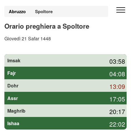
Abruzzo
Spoltore
Orario preghiera a Spoltore
Giovedì 21 Safar 1448
03:58
Imsak
04:08
Fajr
13:09
Dohr
17:05
Assr
20:17
Maghrib
22:02
Ishaa