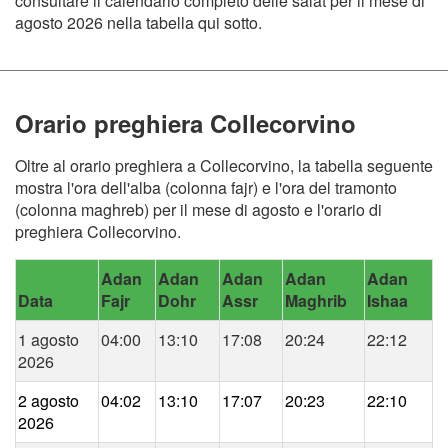
consultare il calendario completo delle salat per il mese di
agosto 2026 nella tabella qui sotto.
Orario preghiera Collecorvino
Oltre al orario preghiera a Collecorvino, la tabella seguente
mostra l'ora dell'alba (colonna fajr) e l'ora del tramonto
(colonna maghreb) per il mese di agosto e l'orario di
preghiera Collecorvino.
Adan
Adan
Adan
Adan
Adan
Data
Fajr
Dohr
Assr
Maghrib
Ishaa
1 agosto
04:00
13:10
17:08
20:24
22:12
2026
2 agosto
04:02
13:10
17:07
20:23
22:10
2026