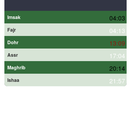
04:03
Imsak
04:13
Fajr
13:09
Dohr
17:04
Assr
20:14
Maghrib
21:57
Ishaa