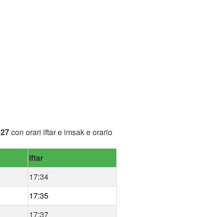
027
con orari iftar e imsak e orario
Iftar
17:34
17:35
17:37