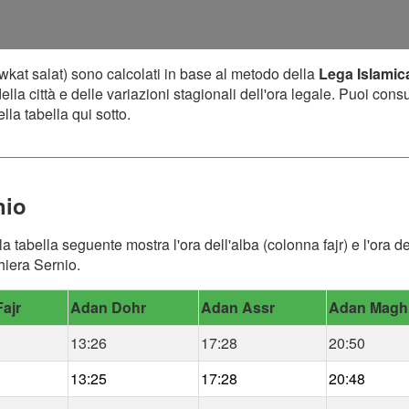
wkat salat) sono calcolati in base al metodo della
Lega Islamic
lla città e delle variazioni stagionali dell'ora legale. Puoi cons
lla tabella qui sotto.
nio
 la tabella seguente mostra l'ora dell'alba (colonna fajr) e l'ora
ghiera Sernio.
ajr
Adan Dohr
Adan Assr
Adan Magh
13:26
17:28
20:50
13:25
17:28
20:48