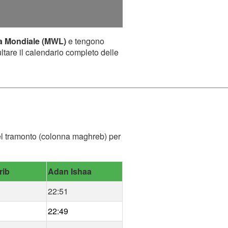
a Mondiale (MWL)
e tengono
ultare il calendario completo delle
 del tramonto (colonna maghreb) per
rib
Adan Ishaa
22:51
22:49