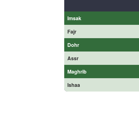
Imsak
Fajr
Dohr
Assr
Maghrib
Ishaa