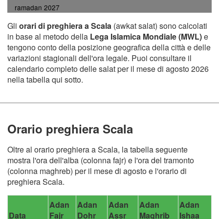
ramadan 2027
Gli
orari di preghiera a Scala
(awkat salat) sono calcolati
in base al metodo della
Lega Islamica Mondiale (MWL)
e
tengono conto della posizione geografica della città e delle
variazioni stagionali dell'ora legale. Puoi consultare il
calendario completo delle salat per il mese di agosto 2026
nella tabella qui sotto.
Orario preghiera Scala
Oltre al orario preghiera a Scala, la tabella seguente
mostra l'ora dell'alba (colonna fajr) e l'ora del tramonto
(colonna maghreb) per il mese di agosto e l'orario di
preghiera Scala.
Adan
Adan
Adan
Adan
Adan
Data
Fajr
Dohr
Assr
Maghrib
Ishaa