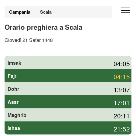
Campania
Scala
Orario preghiera a Scala
Giovedì 21 Safar 1448
04:05
Imsak
04:15
Fajr
13:07
Dohr
17:01
Assr
20:11
Maghrib
21:52
Ishaa