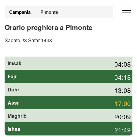
Campania
Pimonte
Orario preghiera a Pimonte
Sabato 23 Safar 1448
04:08
Imsak
04:18
Fajr
13:08
Dohr
17:00
Assr
20:09
Maghrib
21:49
Ishaa