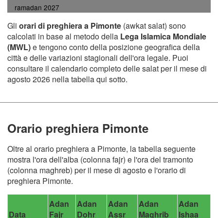
ramadan 2027
Gli
orari di preghiera a Pimonte
(awkat salat) sono
calcolati in base al metodo della
Lega Islamica Mondiale
(MWL)
e tengono conto della posizione geografica della
città e delle variazioni stagionali dell'ora legale. Puoi
consultare il calendario completo delle salat per il mese di
agosto 2026 nella tabella qui sotto.
Orario preghiera Pimonte
Oltre al orario preghiera a Pimonte, la tabella seguente
mostra l'ora dell'alba (colonna fajr) e l'ora del tramonto
(colonna maghreb) per il mese di agosto e l'orario di
preghiera Pimonte.
Adan
Adan
Adan
Adan
Adan
Data
Fajr
Dohr
Assr
Maghrib
Ishaa