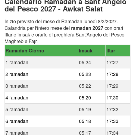
Calendario Ramadan a Sant'Angelo
del Pesco 2027 - Awkat Salat
Inizio previsto del mese di Ramadan lunedì 8/2/2027.
Calandria per l'intero mese del
ramadan 2027
con orari
iftar e imsak e orario di preghiera Sant'Angelo del Pesco
Maghreb e Fajr.
Ramadan Giorno
Imsak
Iftar
1 ramadan
05:24
17:27
2 ramadan
05:23
17:28
3 ramadan
05:22
17:29
4 ramadan
05:20
17:30
5 ramadan
05:19
17:32
6 ramadan
05:18
17:33
7 ramadan
05:17
17:34