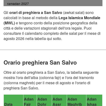
ramadan 2027
Gli
orari di preghiera a San Salvo
(awkat salat) sono
calcolati in base al metodo della
Lega Islamica Mondiale
(MWL)
e tengono conto della posizione geografica della
città e delle variazioni stagionali dell'ora legale. Puoi
consultare il calendario completo delle salat per il mese di
agosto 2026 nella tabella qui sotto.
Orario preghiera San Salvo
Oltre al orario preghiera a San Salvo, la tabella seguente
mostra l'ora dell'alba (colonna fajr) e l'ora del tramonto
(colonna maghreb) per il mese di agosto e l'orario di
preghiera San Salvo.
Adan
Adan
Adan
Adan
Adan
Data
Fajr
Dohr
Assr
Maghrib
Ishaa