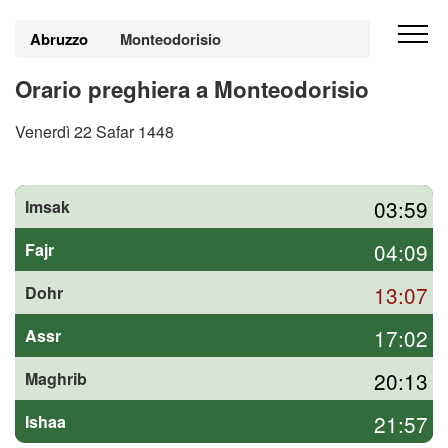
Abruzzo
Monteodorisio
Orario preghiera a Monteodorisio
Venerdì 22 Safar 1448
03:59
Imsak
04:09
Fajr
13:07
Dohr
17:02
Assr
20:13
Maghrib
21:57
Ishaa