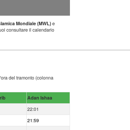
slamica Mondiale (MWL)
e
uoi consultare il calendario
l'ora del tramonto (colonna
rib
Adan Ishaa
22:01
21:59