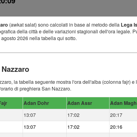
20:09
zaro
(awkat salat) sono calcolati in base al metodo della
Lega I
afica della città e delle variazioni stagionali dell'ora legale. P
 agosto 2026 nella tabella qui sotto.
 Nazzaro
zaro, la tabella seguente mostra l'ora dell'alba (colonna fajr) e 
'orario di preghiera San Nazzaro.
ajr
Adan Dohr
Adan Assr
Adan Magh
13:07
17:02
20:17
13:07
17:02
20:16