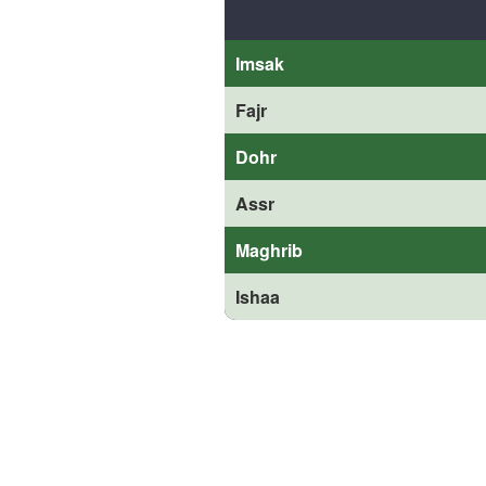
Imsak
Fajr
Dohr
Assr
Maghrib
Ishaa