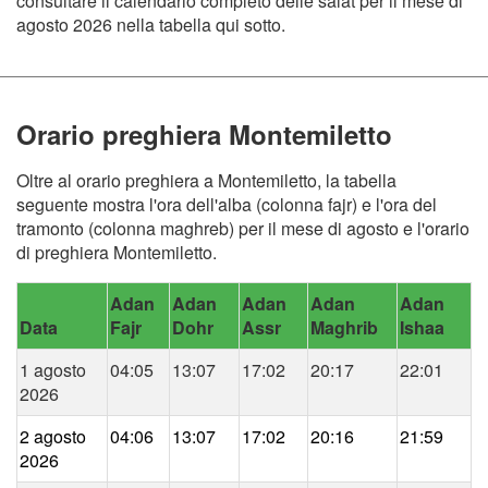
consultare il calendario completo delle salat per il mese di
agosto 2026 nella tabella qui sotto.
Orario preghiera Montemiletto
Oltre al orario preghiera a Montemiletto, la tabella
seguente mostra l'ora dell'alba (colonna fajr) e l'ora del
tramonto (colonna maghreb) per il mese di agosto e l'orario
di preghiera Montemiletto.
Adan
Adan
Adan
Adan
Adan
Data
Fajr
Dohr
Assr
Maghrib
Ishaa
1 agosto
04:05
13:07
17:02
20:17
22:01
2026
2 agosto
04:06
13:07
17:02
20:16
21:59
2026