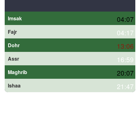
04:07
Imsak
04:17
Fajr
13:06
Dohr
16:59
Assr
20:07
Maghrib
21:47
Ishaa