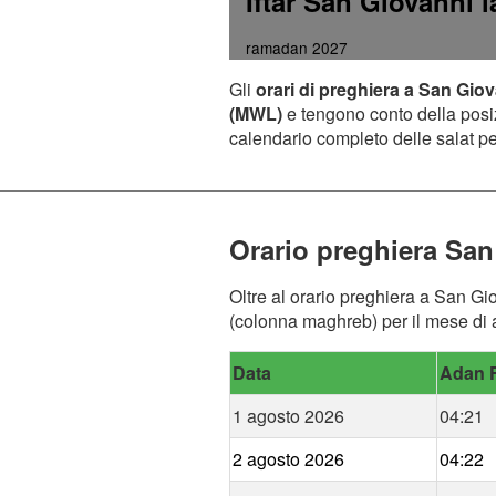
Iftar San Giovanni 
ramadan 2027
Gli
orari di preghiera a San Gio
(MWL)
e tengono conto della posizi
calendario completo delle salat per
Orario preghiera San
Oltre al orario preghiera a San Gio
(colonna maghreb) per il mese di a
Data
Adan F
1 agosto 2026
04:21
2 agosto 2026
04:22