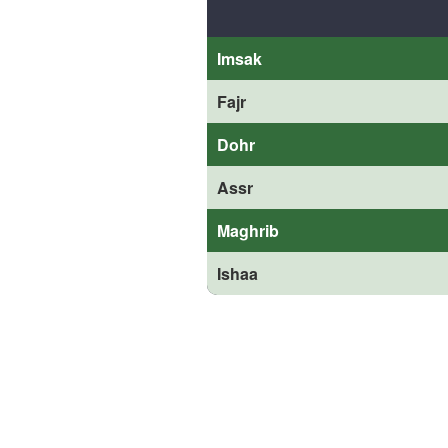
Imsak
Fajr
Dohr
Assr
Maghrib
Ishaa