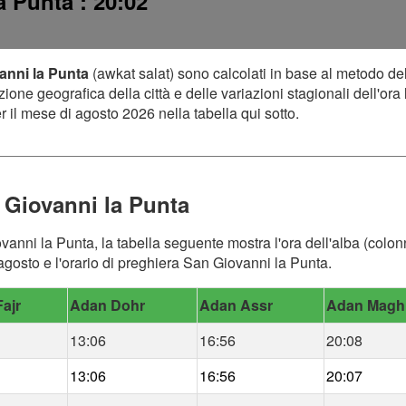
la Punta
: 20:02
vanni la Punta
(awkat salat) sono calcolati in base al metodo de
one geografica della città e delle variazioni stagionali dell'ora 
 il mese di agosto 2026 nella tabella qui sotto.
 Giovanni la Punta
vanni la Punta, la tabella seguente mostra l'ora dell'alba (colonn
gosto e l'orario di preghiera San Giovanni la Punta.
ajr
Adan Dohr
Adan Assr
Adan Magh
13:06
16:56
20:08
13:06
16:56
20:07