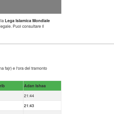
lla
Lega Islamica Mondiale
legale. Puoi consultare il
a fajr) e l'ora del tramonto
rib
Adan Ishaa
21:44
21:43