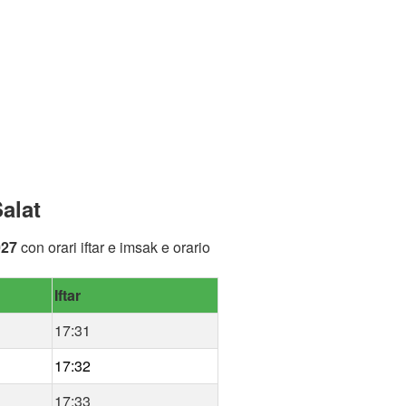
alat
027
con orari iftar e imsak e orario
Iftar
17:31
17:32
17:33