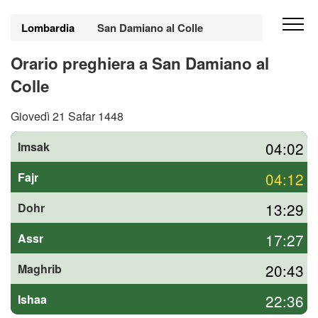
Lombardia
San Damiano al Colle
Orario preghiera a San Damiano al
Colle
Giovedì 21 Safar 1448
04:02
Imsak
04:12
Fajr
13:29
Dohr
17:27
Assr
20:43
Maghrib
22:36
Ishaa