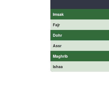
Imsak
Fajr
Dohr
Assr
Maghrib
Ishaa