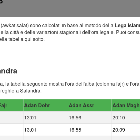
3
(awkat salat) sono calcolati in base al metodo della
Lega Isla
lla città e delle variazioni stagionali dell'ora legale. Puoi cons
lla tabella qui sotto.
andra
a, la tabella seguente mostra l'ora dell'alba (colonna fajr) e l'
 preghiera Salandra.
ajr
Adan Dohr
Adan Assr
Adan Magh
13:01
16:56
20:10
13:01
16:55
20:09