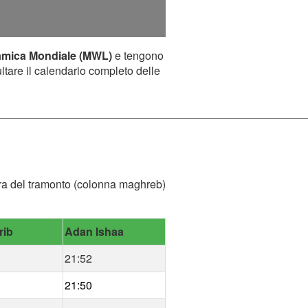
amica Mondiale (MWL)
e tengono
ultare il calendario completo delle
l'ora del tramonto (colonna maghreb)
rib
Adan Ishaa
21:52
21:50