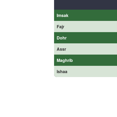
Imsak
Fajr
Dohr
Assr
Maghrib
Ishaa