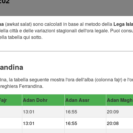
:02
na
(awkat salat) sono calcolati in base al metodo della
Lega Isl
lla città e delle variazioni stagionali dell'ora legale. Puoi cons
lla tabella qui sotto.
randina
ina, la tabella seguente mostra l'ora dell'alba (colonna fajr) e 
 preghiera Ferrandina.
ajr
Adan Dohr
Adan Assr
Adan Magh
13:01
16:55
20:09
13:01
16:55
20:08