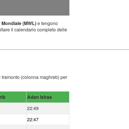
a Mondiale (MWL)
e tengono
ultare il calendario completo delle
del tramonto (colonna maghreb) per
rib
Adan Ishaa
22:49
22:47