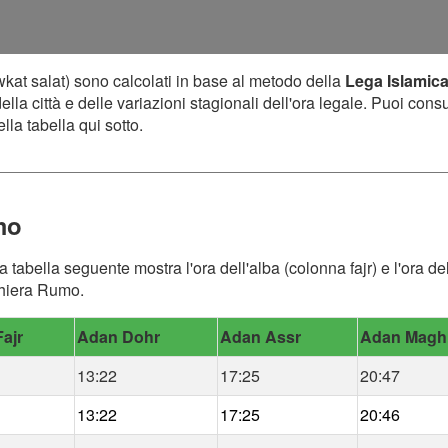
kat salat) sono calcolati in base al metodo della
Lega Islamic
lla città e delle variazioni stagionali dell'ora legale. Puoi cons
lla tabella qui sotto.
mo
a tabella seguente mostra l'ora dell'alba (colonna fajr) e l'ora 
eghiera Rumo.
ajr
Adan Dohr
Adan Assr
Adan Magh
13:22
17:25
20:47
13:22
17:25
20:46