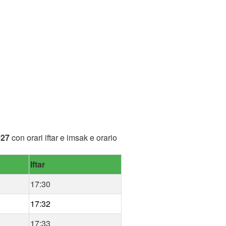
027
con orari iftar e imsak e orario
Iftar
17:30
17:32
17:33