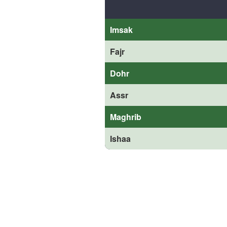
Imsak
Fajr
Dohr
Assr
Maghrib
Ishaa