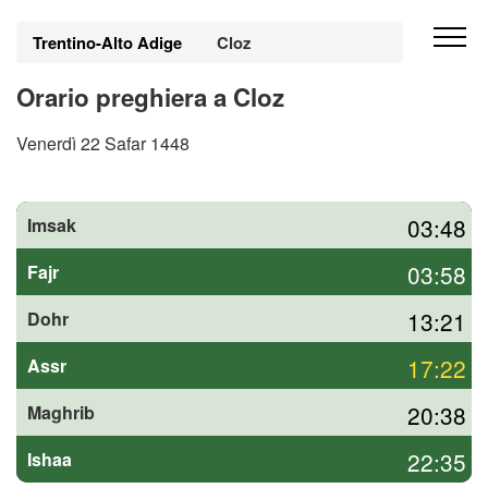
Trentino-Alto Adige
Cloz
Orario preghiera a Cloz
Venerdì 22 Safar 1448
03:48
Imsak
03:58
Fajr
13:21
Dohr
17:22
Assr
20:38
Maghrib
22:35
Ishaa