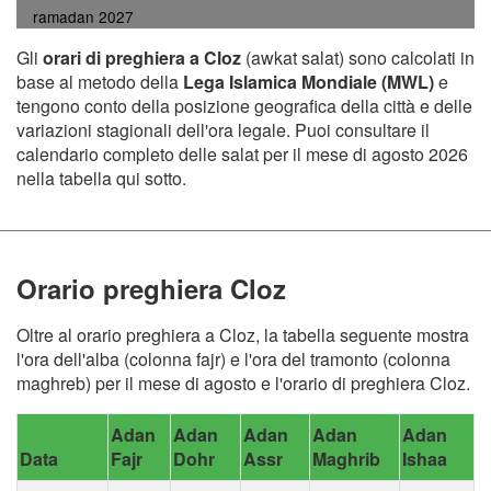
ramadan 2027
Gli
orari di preghiera a Cloz
(awkat salat) sono calcolati in
base al metodo della
Lega Islamica Mondiale (MWL)
e
tengono conto della posizione geografica della città e delle
variazioni stagionali dell'ora legale. Puoi consultare il
calendario completo delle salat per il mese di agosto 2026
nella tabella qui sotto.
Orario preghiera Cloz
Oltre al orario preghiera a Cloz, la tabella seguente mostra
l'ora dell'alba (colonna fajr) e l'ora del tramonto (colonna
maghreb) per il mese di agosto e l'orario di preghiera Cloz.
Adan
Adan
Adan
Adan
Adan
Data
Fajr
Dohr
Assr
Maghrib
Ishaa