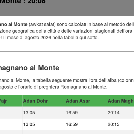
l Monte
: 20:08
ano al Monte
(awkat salat) sono calcolati in base al metodo del
one geografica della città e delle variazioni stagionali dell'ora 
 il mese di agosto 2026 nella tabella qui sotto.
magnano al Monte
no al Monte, la tabella seguente mostra l'ora dell'alba (colonna 
agosto e l'orario di preghiera Romagnano al Monte.
ajr
Adan Dohr
Adan Assr
Adan Magh
13:05
16:59
20:14
13:05
16:59
20:13