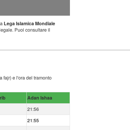
la
Lega Islamica Mondiale
legale. Puoi consultare il
fajr) e l'ora del tramonto
rib
Adan Ishaa
21:56
21:55