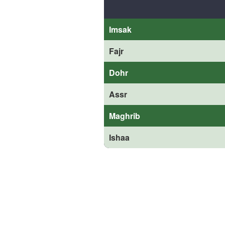
Imsak
Fajr
Dohr
Assr
Maghrib
Ishaa