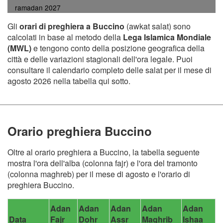
ramadan 2027
Gli
orari di preghiera a Buccino
(awkat salat) sono
calcolati in base al metodo della
Lega Islamica Mondiale
(MWL)
e tengono conto della posizione geografica della
città e delle variazioni stagionali dell'ora legale. Puoi
consultare il calendario completo delle salat per il mese di
agosto 2026 nella tabella qui sotto.
Orario preghiera Buccino
Oltre al orario preghiera a Buccino, la tabella seguente
mostra l'ora dell'alba (colonna fajr) e l'ora del tramonto
(colonna maghreb) per il mese di agosto e l'orario di
preghiera Buccino.
Adan
Adan
Adan
Adan
Adan
Data
Fajr
Dohr
Assr
Maghrib
Ishaa