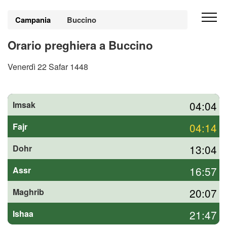
Campania
Buccino
Orario preghiera a Buccino
Venerdì 22 Safar 1448
04:04
Imsak
04:14
Fajr
13:04
Dohr
16:57
Assr
20:07
Maghrib
21:47
Ishaa