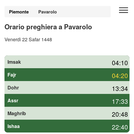
Piemonte
Pavarolo
Orario preghiera a Pavarolo
Venerdì 22 Safar 1448
04:10
Imsak
04:20
Fajr
13:34
Dohr
17:33
Assr
20:48
Maghrib
22:40
Ishaa