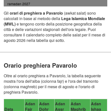
ramadan 2027
Gli
orari di preghiera a Pavarolo
(awkat salat) sono
calcolati in base al metodo della
Lega Islamica Mondiale
(MWL)
e tengono conto della posizione geografica della
città e delle variazioni stagionali dell'ora legale. Puoi
consultare il calendario completo delle salat per il mese di
agosto 2026 nella tabella qui sotto.
Orario preghiera Pavarolo
Oltre al orario preghiera a Pavarolo, la tabella seguente
mostra l'ora dell'alba (colonna fajr) e l'ora del tramonto
(colonna maghreb) per il mese di agosto e l'orario di
preghiera Pavarolo.
Adan
Adan
Adan
Adan
Adan
Data
Fajr
Dohr
Assr
Maghrib
Ishaa