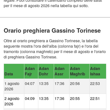
legale. Puoi consultare il calendario completo delle salat
per il mese di agosto 2026 nella tabella qui sotto.
Orario preghiera Gassino Torinese
Oltre al orario preghiera a Gassino Torinese, la tabella
seguente mostra l'ora dell'alba (colonna fajr) e l'ora del
tramonto (colonna maghreb) per il mese di agosto e l'orario
di preghiera Gassino Torinese.
Adan
Adan
Adan
Adan
Adan
Data
Fajr
Dohr
Assr
Maghrib
Ishaa
1 agosto
04:07
13:35
17:36
20:56
22:53
2026
2 agosto
04:09
13:35
17:36
20:55
22:51
2026