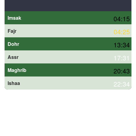
04:15
Imsak
04:25
Fajr
13:34
Dohr
17:31
Assr
20:43
Maghrib
22:34
Ishaa