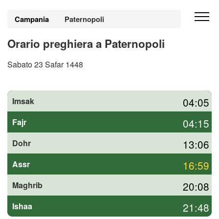
Campania
Paternopoli
Orario preghiera a Paternopoli
Sabato 23 Safar 1448
04:05
Imsak
04:15
Fajr
13:06
Dohr
16:59
Assr
20:08
Maghrib
21:48
Ishaa