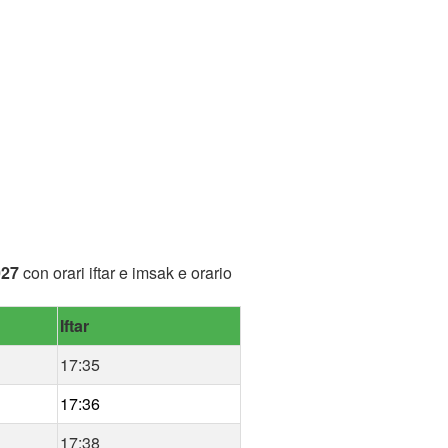
027
con orari iftar e imsak e orario
Iftar
17:35
17:36
17:38