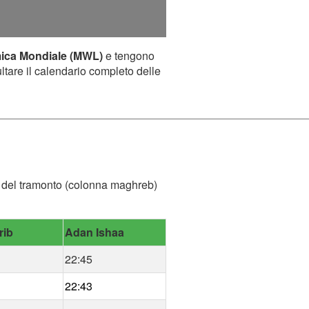
mica Mondiale (MWL)
e tengono
ultare il calendario completo delle
ora del tramonto (colonna maghreb)
rib
Adan Ishaa
22:45
22:43