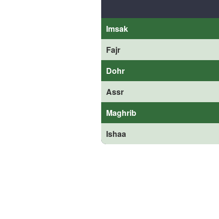
Imsak
Fajr
Dohr
Assr
Maghrib
Ishaa