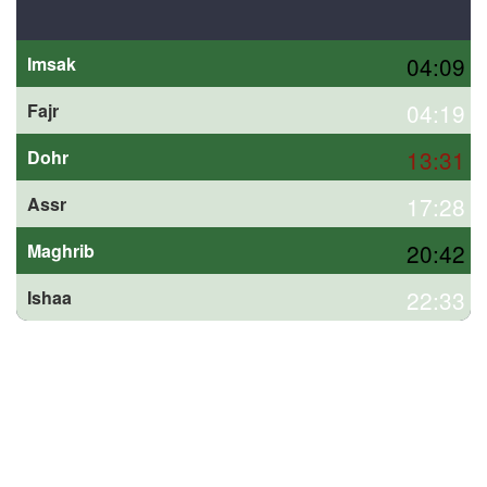
04:09
Imsak
04:19
Fajr
13:31
Dohr
17:28
Assr
20:42
Maghrib
22:33
Ishaa