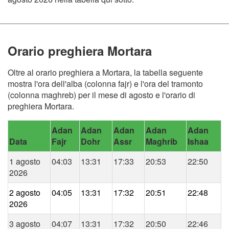
Orario preghiera Mortara
Oltre al orario preghiera a Mortara, la tabella seguente
mostra l'ora dell'alba (colonna fajr) e l'ora del tramonto
(colonna maghreb) per il mese di agosto e l'orario di
preghiera Mortara.
Adan
Adan
Adan
Adan
Adan
Data
Fajr
Dohr
Assr
Maghrib
Ishaa
1 agosto
04:03
13:31
17:33
20:53
22:50
2026
2 agosto
04:05
13:31
17:32
20:51
22:48
2026
3 agosto
04:07
13:31
17:32
20:50
22:46