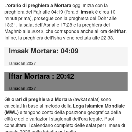
L'
orario di preghiera a Mortara
oggi inizia con la
preghiera del Fajr alle 04:19 (l'ora di
imsak
è circa 10
minuti prima), prosegue con la preghiera del Dohr alle
13:31, la salat dell'Asr alle 17:28 e la preghiera del
Maghrib alle 20:42, che corrisponde anche all'ora dell'
iftar
.
Infine, la preghiera dell'Isha viene recitata alle 22:33.
Imsak Mortara
: 04:09
ramadan 2027
Iftar Mortara
: 20:42
ramadan 2027
Gli
orari di preghiera a Mortara
(awkat salat) sono
calcolati in base al metodo della
Lega Islamica Mondiale
(MWL)
e tengono conto della posizione geografica della
città e delle variazioni stagionali dell'ora legale. Puoi
consultare il calendario completo delle salat per il mese di
agosto 2026 nella tabella qui sotto.